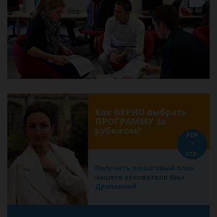
Как ВЕРНО выбрать
ПРОГРАММУ за
рубежом?
PDF
7
стр.
Получить пошаговый план
нашего основателя Яны
Драпкиной