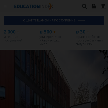
ОЦЕНИТЕ ШАНСЫ НА ПОСТУПЛЕНИЕ
2 000
+
в 500
+
в 30
+
успешных
университетов
странах работают
поступлений
и бизнес-школ
после учебы наши
мира
выпускники