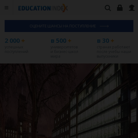
ОЦЕНИТЕ ШАНСЫ НА ПОСТУПЛЕНИЕ
2 000
+
в 500
+
в 30
+
успешных
университетов
странах работают
поступлений
и бизнес-школ
после учебы наши
мира
выпускники