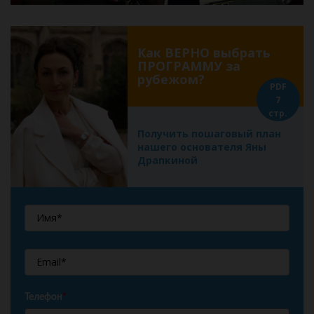
Как ВЕРНО выбрать
ПРОГРАММУ за
рубежом?
PDF
7
стр.
Получить пошаговый план
нашего основателя Яны
Драпкиной
Телефон
*