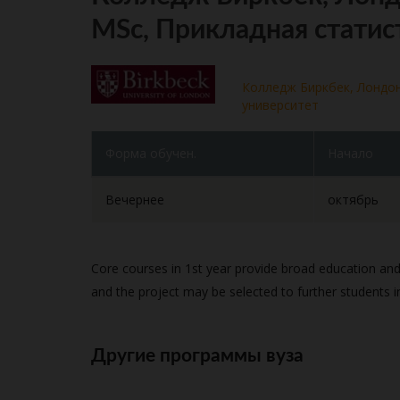
MSc, Прикладная статис
Колледж Биркбек, Лондо
университет
Форма обучен.
Начало
Вечернее
октябрь
Core courses in 1st year provide broad education and t
and the project may be selected to further students i
Другие программы вуза