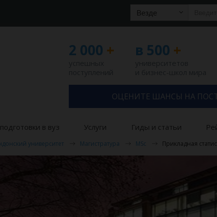
Везде
2 000
+
в 500
+
успешных
университетов
поступлений
и бизнес-школ мира
ОЦЕНИТЕ ШАНСЫ НА ПОС
подготовки в вуз
Услуги
Гиды и статьи
Ре
ндонский университет
Магистратура
MSc
Прикладная статис