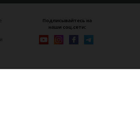
Подписывайтесь на
е
наши соц.сети:
и