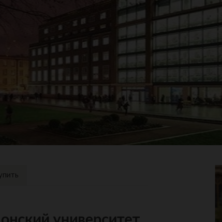
упить
онский университет,