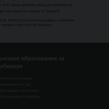
t End, самая длинная улица для шоппинга в
тся в минутах ходьбы от Birkbeck.
atford. Birkbeck расположен рядом со многими
станций и аэропортов Лондона.
ысшее образование за
рубежом
ейтинги вузов мира
бразование в США
бразование в Британии
бразование в Голландии