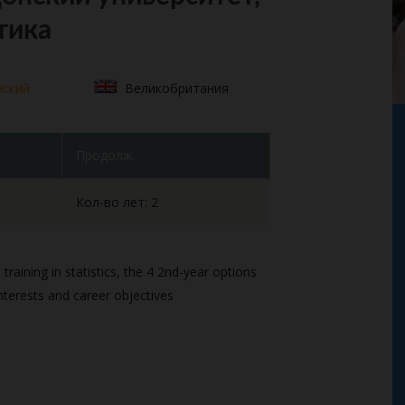
тика
нский
Великобритания
Продолж.
Кол-во лет: 2
raining in statistics, the 4 2nd-year options
nterests and career objectives