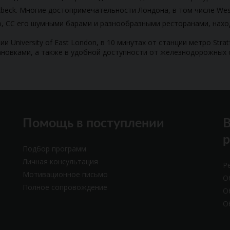
rkbeck. Многие достопримечательности Лондона, в том числе Wes
, СС его шумными барами и разнообразными ресторанами, находя
ии University of East London, в 10 минутах от станции метро Str
новками, а также в удобной доступности от железнодорожных 
Помощь в поступлении
В
Подбор программ
Личная консультация
Р
Мотивационное письмо
О
Полное сопровождение
О
О