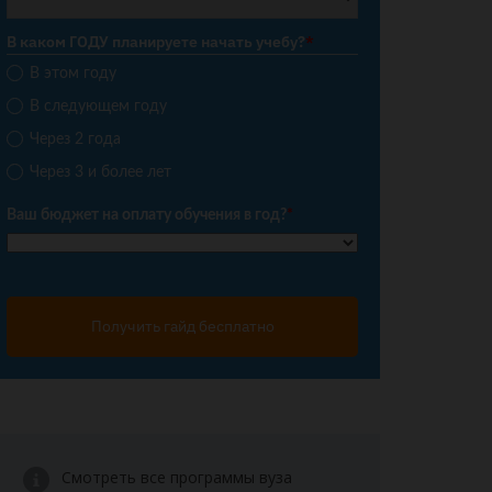
В каком ГОДУ планируете начать учебу?
*
В этом году
В следующем году
Через 2 года
Через 3 и более лет
Ваш бюджет на оплату обучения в год?
*
Получить гайд бесплатно
Смотреть все программы вуза