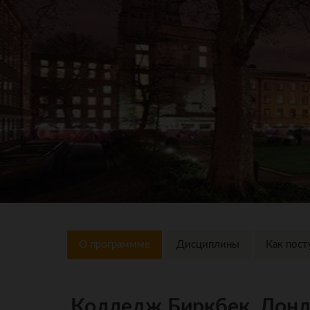
О программме
Дисциплины
Как пост
Колледж Биркбек, Лонд