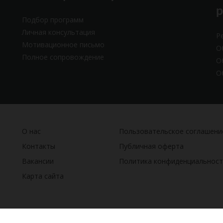
Подбор программ
Личная консультация
Р
Мотивационное письмо
О
Полное сопровождение
О
О
О нас
Пользовательское соглашени
Контакты
Публичная оферта
Вакансии
Политика конфиденциальност
Карта сайта