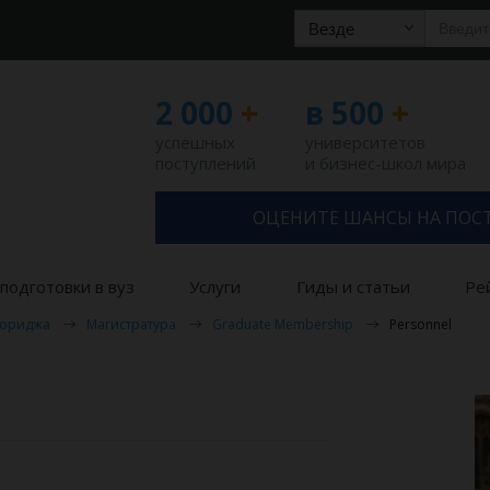
Везде
2 000
+
в 500
+
успешных
университетов
поступлений
и бизнес-школ мира
ОЦЕНИТЕ ШАНСЫ НА ПОС
подготовки в вуз
Услуги
Гиды и статьи
Ре
Нориджа
Магистратура
Graduate Membership
Personnel