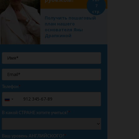
7
стр.
Получить пошаговый
план нашего
основателя Яны
Драпкиной
Телефон
*
+7
Russia
+7
В какой СТРАНЕ хотите учиться?
*
Ваш уровень АНГЛИЙСКОГО?
*