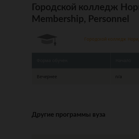
Городской колледж Нор
Membership, Personnel
Городской колледж Нор
Форма обучен.
Начало
Вечернее
n/a
Другие программы вуза