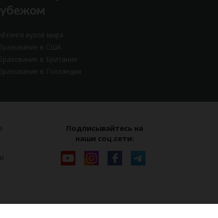
рубежом
ейтинги вузов мира
бразование в США
бразование в Британии
бразование в Голландии
Подписывайтесь на
е
наши соц.сети:
и