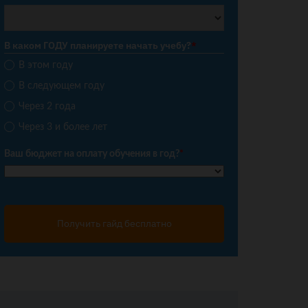
В каком ГОДУ планируете начать учебу?
*
В этом году
В следующем году
Через 2 года
Через 3 и более лет
Ваш бюджет на оплату обучения в год?
*
Получить гайд бесплатно