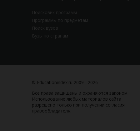
Поисковик программ
Программы по предметам
Поиск вузов
Вузы по странам
© Educationindex.ru 2009 - 2026
Все права защищены и охраняются законом.
Использование любых материалов сайта
разрешено только при получении согласия
правообладателя.