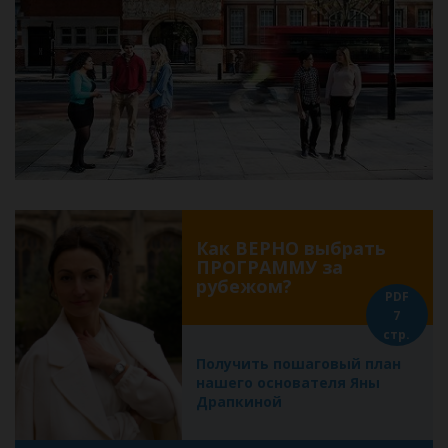
Как ВЕРНО выбрать
ПРОГРАММУ за
рубежом?
PDF
7
стр.
Получить пошаговый план
нашего основателя Яны
Драпкиной