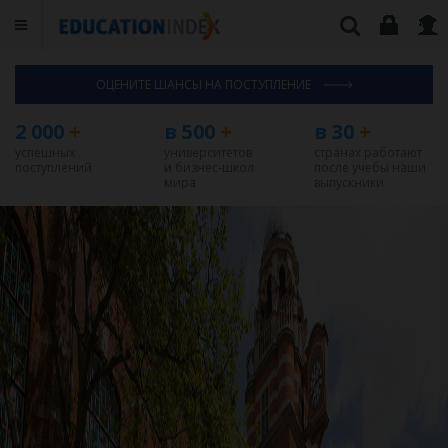
ОЦЕНИТЕ ШАНСЫ НА ПОСТУПЛЕНИЕ
2 000
+
в 500
+
в 30
+
успешных
университетов
странах работают
поступлений
и бизнес-школ
после учебы наши
мира
выпускники