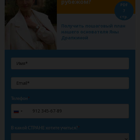
рубежом?
PDF
7
стр.
Получить пошаговый план
нашего основателя Яны
Драпкиной
Телефон
*
+7
Russia
+7
В какой СТРАНЕ хотите учиться?
*