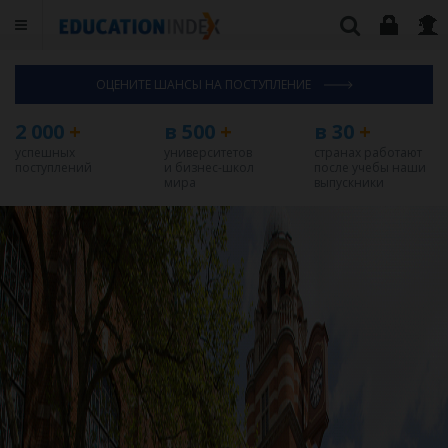
ОЦЕНИТЕ ШАНСЫ НА ПОСТУПЛЕНИЕ
2 000
+
в 500
+
в 30
+
успешных
университетов
странах работают
поступлений
и бизнес-школ
после учебы наши
мира
выпускники