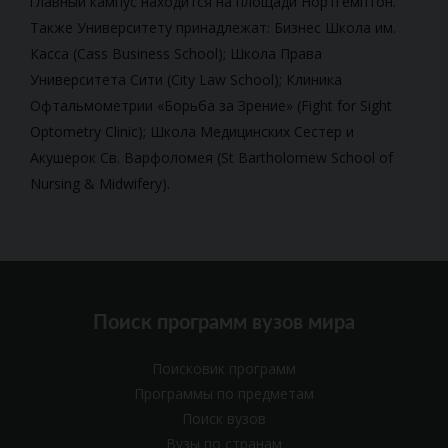
главный кампус находится на площади Нортгемптон.
Также Университету принадлежат: Бизнес Школа им.
Касса (Cass Business School); Школа Права
Университета Сити (City Law School); Клиника
Офтальмометрии
«Борьба за Зрение» (Fight for Sight
Optometry Clinic); Школа Медицинских Сестер и
Акушерок Св. Варфоломея (St Bartholomew School of
Nursing & Midwifery).
Поиск программ вузов мира
Поисковик программ
Программы по предметам
Поиск вузов
Вузы по странам