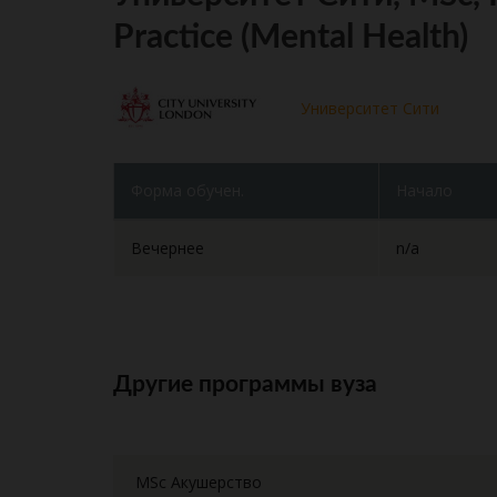
Practice (Mental Health)
Университет Сити
Форма обучен.
Начало
Вечернее
n/a
Другие программы вуза
MSc Акушерство