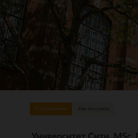
О программме
Как поступить
Университет Сити, MSc, I