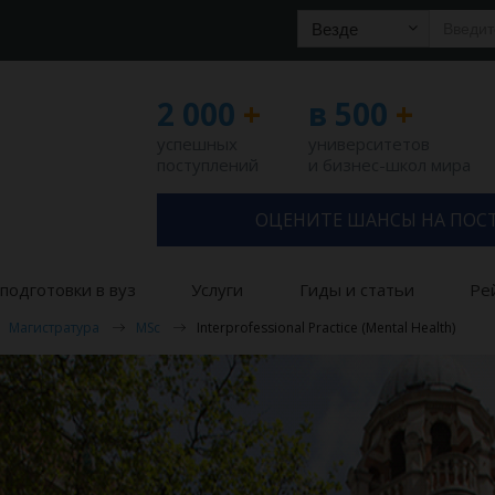
Везде
2 000
+
в 500
+
успешных
университетов
поступлений
и бизнес-школ мира
ОЦЕНИТЕ ШАНСЫ НА ПОС
подготовки в вуз
Услуги
Гиды и статьи
Ре
Магистратура
MSc
Interprofessional Practice (Mental Health)