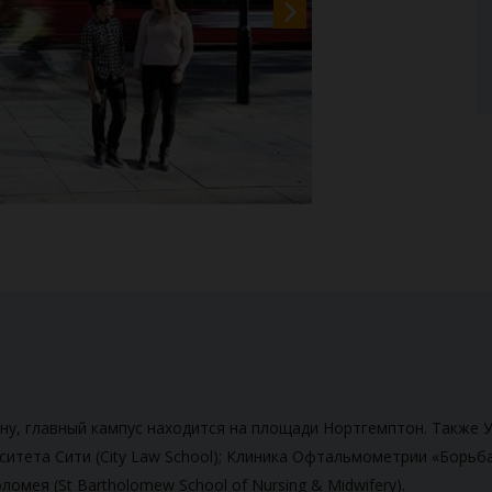
ну, главный кампус находится на площади Нортгемптон. Также 
рситета Сити (City Law School); Клиника Офтальмометрии
«Борьба 
мея (St Bartholomew School of Nursing & Midwifery).