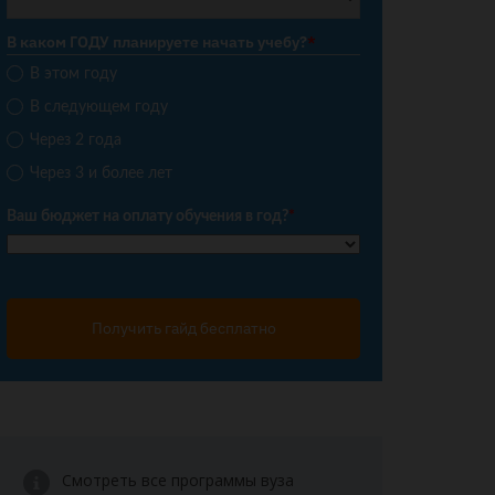
В каком ГОДУ планируете начать учебу?
*
В этом году
В следующем году
Через 2 года
Через 3 и более лет
Ваш бюджет на оплату обучения в год?
*
Получить гайд бесплатно
Смотреть все программы вуза