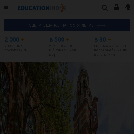
ОЦЕНИТЕ ШАНСЫ НА ПОСТУПЛЕНИЕ
2 000
+
в 500
+
в 30
+
успешных
университетов
странах работают
поступлений
и бизнес-школ
после учебы наши
мира
выпускники