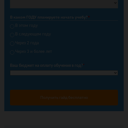
В каком ГОДУ планируете начать учебу?
*
В этом году
В следующем году
Через 2 года
Через 3 и более лет
Ваш бюджет на оплату обучения в год?
*
Получить гайд бесплатно