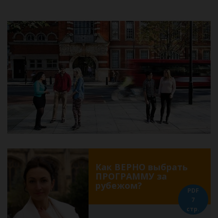
Как ВЕРНО выбрать
ПРОГРАММУ за
рубежом?
PDF
7
стр.