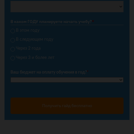
В каком ГОДУ планируете начать учебу?
*
В этом году
В следующем году
Через 2 года
Через 3 и более лет
Ваш бюджет на оплату обучения в год?
*
Получить гайд бесплатно