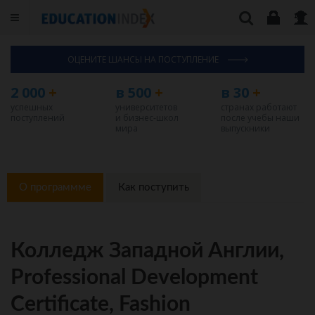
ОЦЕНИТЕ ШАНСЫ НА ПОСТУПЛЕНИЕ
2 000
+
в 500
+
в 30
+
успешных
университетов
странах работают
поступлений
и бизнес-школ
после учебы наши
мира
выпускники
О программме
Как поступить
Колледж Западной Англии,
Professional Development
Certificate, Fashion