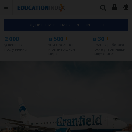
ОЦЕНИТЕ ШАНСЫ НА ПОСТУПЛЕНИЕ
2 000
+
в 500
+
в 30
+
успешных
университетов
странах работают
поступлений
и бизнес-школ
после учебы наши
мира
выпускники