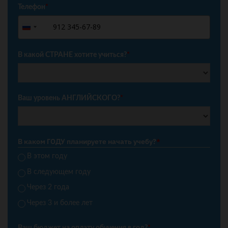
Телефон
*
+7
Russia
+7
В какой СТРАНЕ хотите учиться?
*
Ваш уровень АНГЛИЙСКОГО?
*
В каком ГОДУ планируете начать учебу?
*
В этом году
В следующем году
Через 2 года
Через 3 и более лет
Ваш бюджет на оплату обучения в год?
*