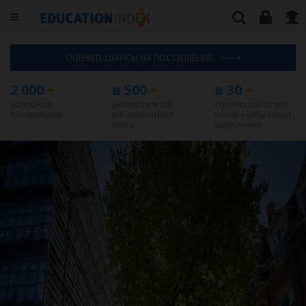
ОЦЕНИТЕ ШАНСЫ НА ПОСТУПЛЕНИЕ
2 000
+
в 500
+
в 30
+
успешных
университетов
странах работают
поступлений
и бизнес-школ
после учебы наши
мира
выпускники