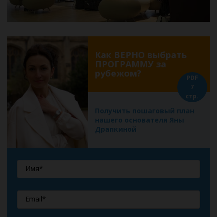
Как ВЕРНО выбрать
ПРОГРАММУ за
рубежом?
PDF
7
стр.
Получить пошаговый план
нашего основателя Яны
Драпкиной