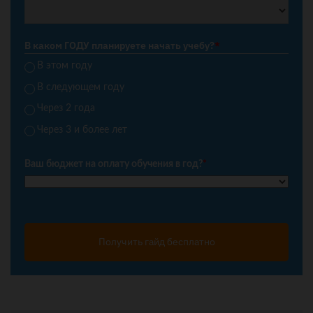
В каком ГОДУ планируете начать учебу?
*
В этом году
В следующем году
Через 2 года
Через 3 и более лет
Ваш бюджет на оплату обучения в год?
*
Получить гайд бесплатно