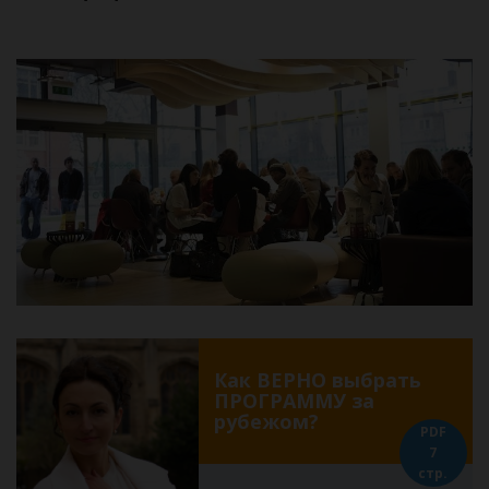
Как ВЕРНО выбрать
ПРОГРАММУ за
рубежом?
PDF
7
стр.