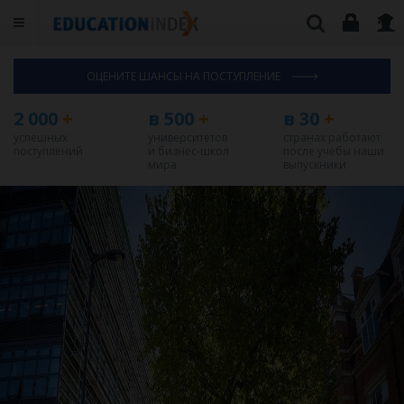
ОЦЕНИТЕ ШАНСЫ НА ПОСТУПЛЕНИЕ
2 000
+
в 500
+
в 30
+
успешных
университетов
странах работают
поступлений
и бизнес-школ
после учебы наши
мира
выпускники