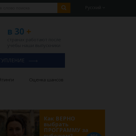
Русский
в 30
+
странах работают после
учебы наши выпускники
ТУПЛЕНИЕ
йтинги
Оценка шансов
Как ВЕРНО
выбрать
ПРОГРАММУ за
рубежом?
PDF