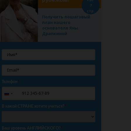
7
стр.
Получить пошаговый
план нашего
основателя Яны
Драпкиной
Телефон
*
+7
Russia
+7
В какой СТРАНЕ хотите учиться?
*
Ваш уровень АНГЛИЙСКОГО?
*