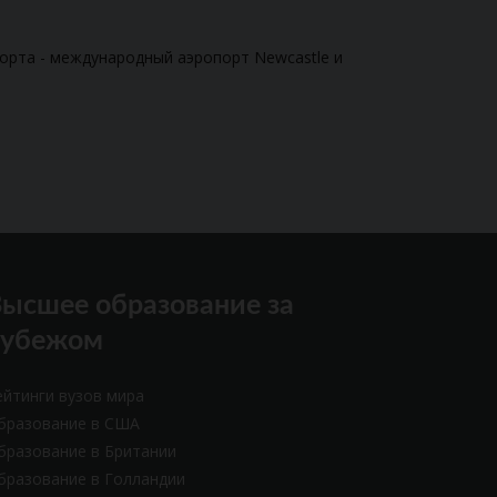
порта - международный аэропорт Newcastle и
ысшее образование за
рубежом
ейтинги вузов мира
бразование в США
бразование в Британии
бразование в Голландии