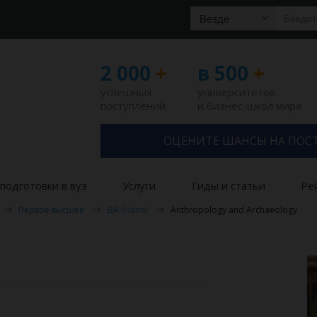
Везде
2 000
+
в 500
+
успешных
университетов
поступлений
и бизнес-школ мира
ОЦЕНИТЕ ШАНСЫ НА ПОС
подготовки в вуз
Услуги
Гиды и статьи
Ре
Первое высшее
BA (Hons)
Anthropology and Archaeology