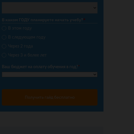
В каком ГОДУ планируете начать учебу?
*
В этом году
В следующем году
Через 2 года
Через 3 и более лет
Ваш бюджет на оплату обучения в год?
*
Получить гайд бесплатно