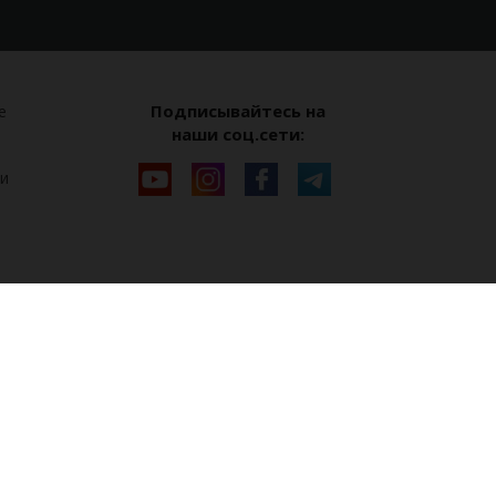
Подписывайтесь на
е
наши соц.сети:
и