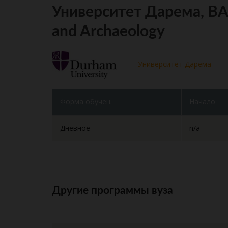
Университет Дарема, BA 
and Archaeology
Университет Дарема
Форма обучен.
Начало
Дневное
n/a
Другие программы вуза