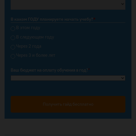
В каком ГОДУ планируете начать учебу?
*
В этом году
В следующем году
Через 2 года
Через 3 и более лет
Ваш бюджет на оплату обучения в год?
*
Получить гайд бесплатно