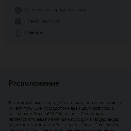
Смотреть все программы вуза
+7 (499) 647 73 66
Сравнить
Расположение
Расположенные в городе Роттердам, почти все отделы
и институты EUR сосредоточены на двух кампусах. С
населением более 600 000 человек Роттердам
является вторым по величине городом в Нидерландах
и центром мегаполиса Роттердам - Гаага. Он известен
своим портом, одним из крупнейших в Европе. Река