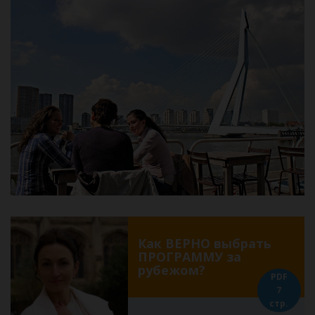
Как ВЕРНО выбрать
ПРОГРАММУ за
рубежом?
PDF
7
стр.