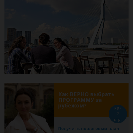
Как ВЕРНО выбрать
ПРОГРАММУ за
рубежом?
PDF
7
стр.
Получить пошаговый план