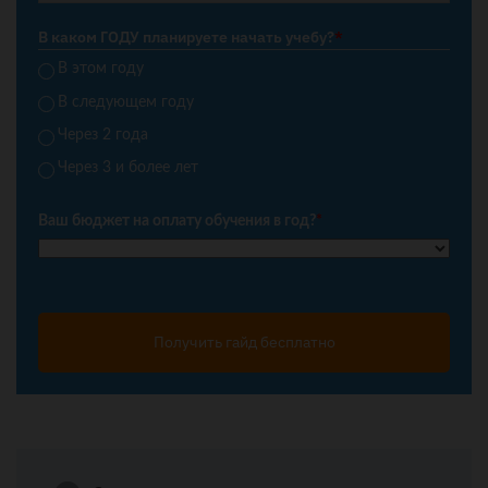
В каком ГОДУ планируете начать учебу?
*
В этом году
В следующем году
Через 2 года
Через 3 и более лет
Ваш бюджет на оплату обучения в год?
*
Получить гайд бесплатно