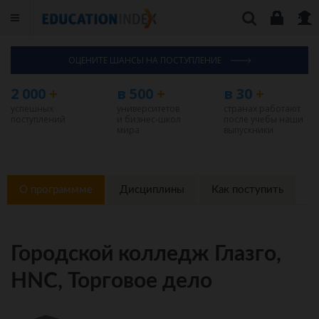
ОЦЕНИТЕ ШАНСЫ НА ПОСТУПЛЕНИЕ
2 000
+
в 500
+
в 30
+
успешных
университетов
странах работают
поступлений
и бизнес-школ
после учебы наши
мира
выпускники
О программме
Дисциплины
Как поступить
Городской колледж Глазго,
HNC, Торговое дело