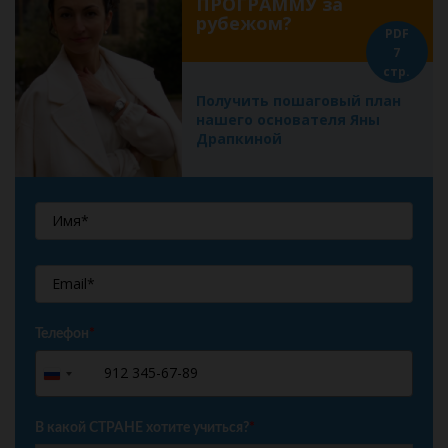
ПРОГРАММУ за
рубежом?
PDF
7
стр.
Получить пошаговый план
нашего основателя Яны
Драпкиной
Телефон
*
+7
Russia
+7
В какой СТРАНЕ хотите учиться?
*