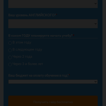
Ваш уровень АНГЛИЙСКОГО?
*
В каком ГОДУ планируете начать учебу?
*
В этом году
В следующем году
Через 2 года
Через 3 и более лет
Ваш бюджет на оплату обучения в год?
*
Получить гайд бесплатно