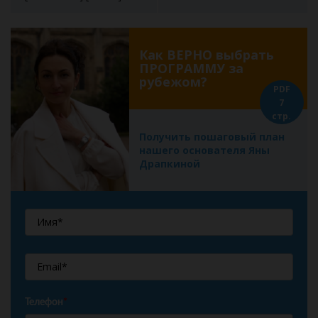
Как ВЕРНО выбрать
ПРОГРАММУ за
рубежом?
PDF
7
стр.
Получить пошаговый план
нашего основателя Яны
Драпкиной
Телефон
*