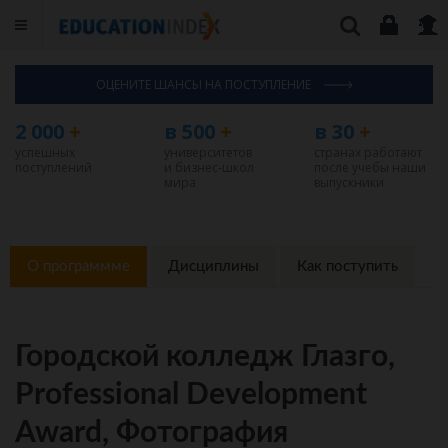
ОЦЕНИТЕ ШАНСЫ НА ПОСТУПЛЕНИЕ
2 000
+
в 500
+
в 30
+
успешных
университетов
странах работают
поступлений
и бизнес-школ
после учебы наши
мира
выпускники
О программме
Дисциплины
Как поступить
Городской колледж Глазго,
Professional Development
Award, Фотография