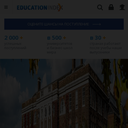
ОЦЕНИТЕ ШАНСЫ НА ПОСТУПЛЕНИЕ
2 000
+
в 500
+
в 30
+
успешных
университетов
странах работают
поступлений
и бизнес-школ
после учебы наши
мира
выпускники