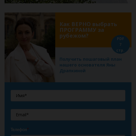
Как ВЕРНО выбрать
ПРОГРАММУ за
рубежом?
PDF
7
стр.
Получить пошаговый план
нашего основателя Яны
Драпкиной
Телефон
*