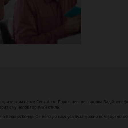
торическом парке Сент Анно Парк в центре городка Бад-Хоннеф
арит ему неповторимый стиль.
 Кёльне/Бонне. От него до кампуса вуза можно комфортно доб