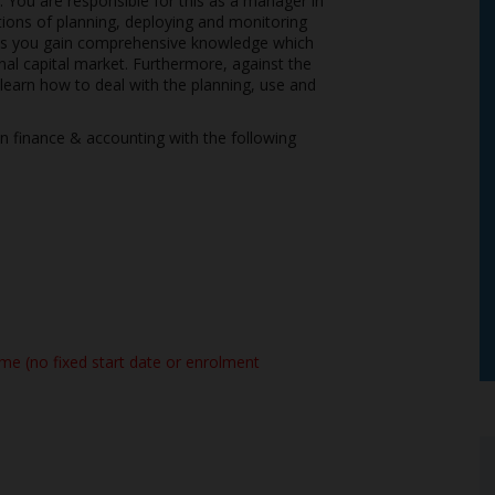
. You are responsible for this as a manager in
stions of planning, deploying and monitoring
ies you gain comprehensive knowledge which
onal capital market. Furthermore, against the
learn how to deal with the planning, use and
in finance & accounting with the following
me (no fixed start date or enrolment