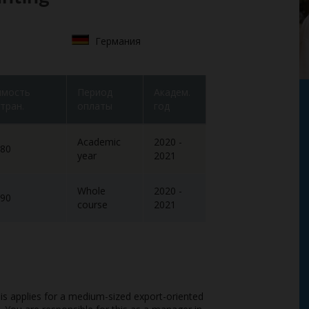
Германия
имость
Период
Академ.
тран.
оплаты
год
Academic
2020 -
80
year
2021
Whole
2020 -
90
course
2021
his applies for a medium-sized export-oriented