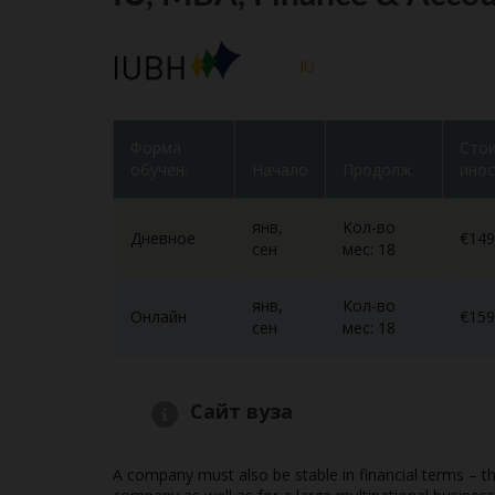
IU
Форма
Сто
обучен.
Начало
Продолж.
инос
янв,
Кол-во
Дневное
€149
сен
мес: 18
янв,
Кол-во
Онлайн
€159
сен
мес: 18
Сайт вуза
A company must also be stable in financial terms – t