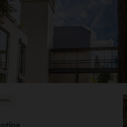
упить
nting