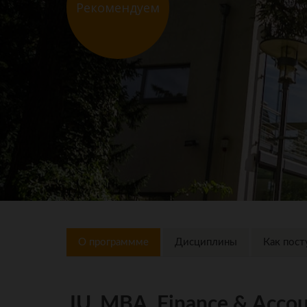
Рекомендуем
О программме
Дисциплины
Как пост
IU, MBA, Finance & Accou