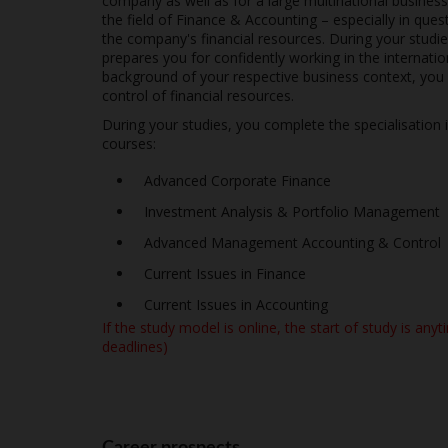
company as well as for a large multinational business
the field of Finance & Accounting – especially in que
the company's financial resources. During your stud
prepares you for confidently working in the internati
background of your respective business context, you 
control of financial resources.
During your studies, you complete the specialisation 
courses:
Advanced Corporate Finance
Investment Analysis & Portfolio Management
Advanced Management Accounting & Control
Current Issues in Finance
Current Issues in Accounting
If the study model is online, the start of study is
anyti
deadlines)