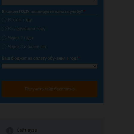
В каком ГОДУ планируете начать учебу?
*
В этом году
В следующем году
Через 2 года
Через 3 и более лет
Ваш бюджет на оплату обучения в год?
*
Получить гайд бесплатно
Сайт вуза