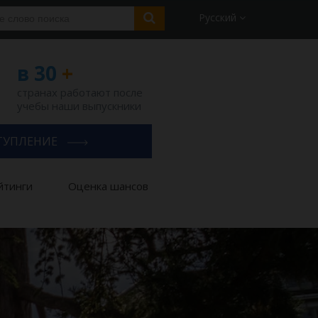
Русский
в 30
+
странах работают после
учебы наши выпускники
ТУПЛЕНИЕ
йтинги
Оценка шансов