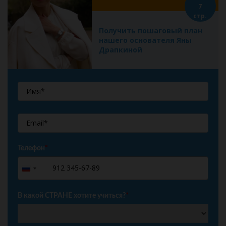
7
стр.
Получить пошаговый план
нашего основателя Яны
Драпкиной
Телефон
*
+7
Russia
+7
В какой СТРАНЕ хотите учиться?
*