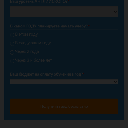
Ваш уровень АНГЛИЙСКОГО?
*
В каком ГОДУ планируете начать учебу?
*
В этом году
В следующем году
Через 2 года
Через 3 и более лет
Ваш бюджет на оплату обучения в год?
*
Получить гайд бесплатно