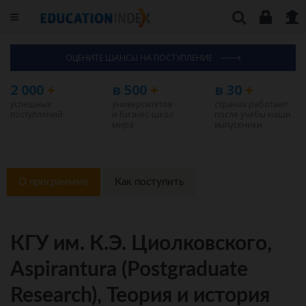
ОЦЕНИТЕ ШАНСЫ НА ПОСТУПЛЕНИЕ
2 000
+
в 500
+
в 30
+
успешных
университетов
странах работают
поступлений
и бизнес-школ
после учебы наши
мира
выпускники
О программме
Как поступить
КГУ им. К.Э. Циолковского,
Aspirantura (Postgraduate
Research), Теория и история