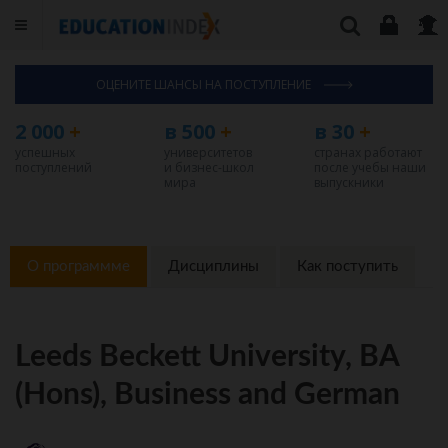
ОЦЕНИТЕ ШАНСЫ НА ПОСТУПЛЕНИЕ
2 000
+
в 500
+
в 30
+
успешных
университетов
странах работают
поступлений
и бизнес-школ
после учебы наши
мира
выпускники
О программме
Дисциплины
Как поступить
Leeds Beckett University, BA
(Hons), Business and German