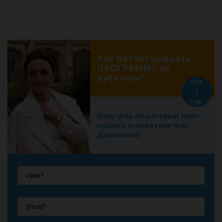
Как ВЕРНО выбрать
ПРОГРАММУ за
рубежом?
PDF
7
стр.
Получить пошаговый план
нашего основателя Яны
Драпкиной