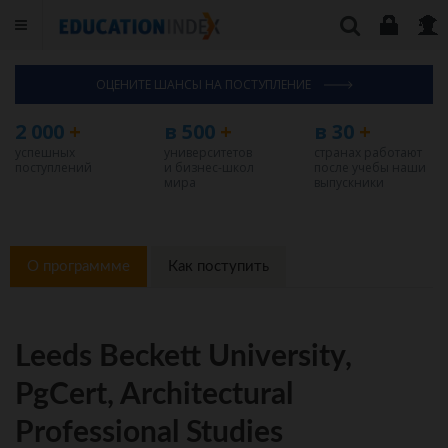
ОЦЕНИТЕ ШАНСЫ НА ПОСТУПЛЕНИЕ
2 000
+
в 500
+
в 30
+
успешных
университетов
странах работают
поступлений
и бизнес-школ
после учебы наши
мира
выпускники
О программме
Как поступить
Leeds Beckett University,
PgCert, Architectural
Professional Studies