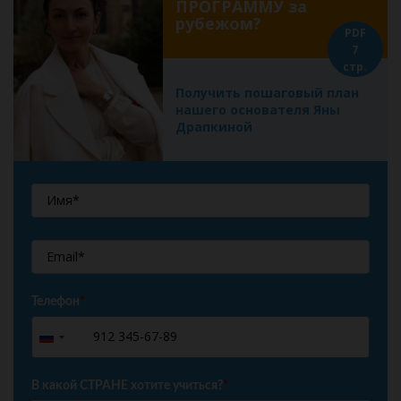
ПРОГРАММУ за
рубежом?
PDF
7
стр.
Получить пошаговый план
нашего основателя Яны
Драпкиной
Телефон
*
+7
Russia
+7
В какой СТРАНЕ хотите учиться?
*