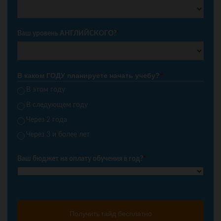
Ваш уровень АНГЛИЙСКОГО?
*
В каком ГОДУ планируете начать учебу?
*
В этом году
В следующем году
Через 2 года
Через 3 и более лет
Ваш бюджет на оплату обучения в год?
*
Получить гайд бесплатно