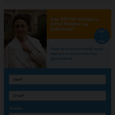
Как ВЕРНО выбрать
ПРОГРАММУ за
рубежом?
PDF
7
стр.
Получить пошаговый план
нашего основателя Яны
Драпкиной
Телефон
*