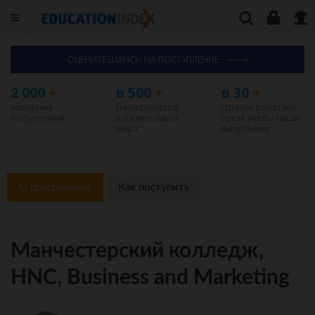
ОЦЕНИТЕ ШАНСЫ НА ПОСТУПЛЕНИЕ
2 000
+
в 500
+
в 30
+
успешных
университетов
странах работают
поступлений
и бизнес-школ
после учебы наши
мира
выпускники
О программме
Как поступить
Манчестерский колледж,
HNC, Business and Marketing