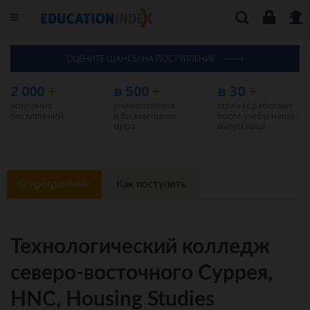
ОЦЕНИТЕ ШАНСЫ НА ПОСТУПЛЕНИЕ
2 000
+
в 500
+
в 30
+
успешных
университетов
странах работают
поступлений
и бизнес-школ
после учебы наши
мира
выпускники
О программме
Как поступить
Технологический колледж
северо-восточного Суррея,
HNC, Housing Studies