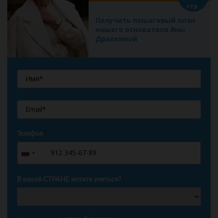
стр.
Получить пошаговый план
нашего основателя Яны
Драпкиной
Телефон
*
+7
Russia
+7
В какой СТРАНЕ хотите учиться?
*