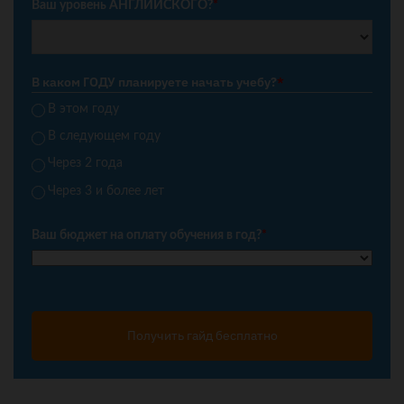
Ваш уровень АНГЛИЙСКОГО?
*
В каком ГОДУ планируете начать учебу?
*
В этом году
В следующем году
Через 2 года
Через 3 и более лет
Ваш бюджет на оплату обучения в год?
*
Получить гайд бесплатно