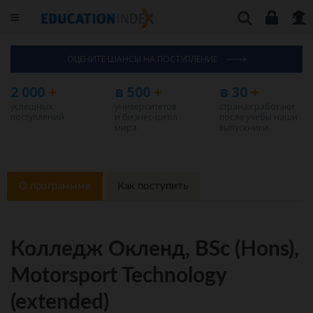
ОЦЕНИТЕ ШАНСЫ НА ПОСТУПЛЕНИЕ
2 000
+
в 500
+
в 30
+
успешных
университетов
странах работают
поступлений
и бизнес-школ
после учебы наши
мира
выпускники
О программме
Как поступить
Колледж Окленд, BSc (Hons),
Motorsport Technology
(extended)