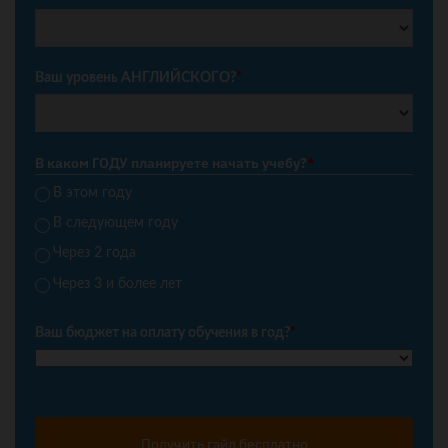
Ваш уровень АНГЛИЙСКОГО?
*
В каком ГОДУ планируете начать учебу?
*
В этом году
В следующем году
Через 2 года
Через 3 и более лет
Ваш бюджет на оплату обучения в год?
*
Получить гайд бесплатно