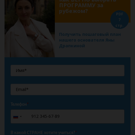
ПРОГРАММУ за
рубежом?
PDF
7
стр.
Получить пошаговый план
нашего основателя Яны
Драпкиной
Телефон
*
+7
Russia
+7
В какой СТРАНЕ хотите учиться?
*