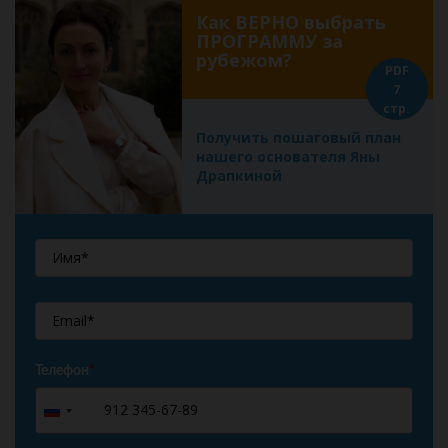
Как ВЕРНО выбрать
ПРОГРАММУ за
рубежом?
PDF
7
стр.
Получить пошаговый план
нашего основателя Яны
Драпкиной
Телефон
*
+7
Russia
+7