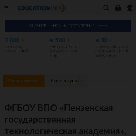
ОЦЕНИТЕ ШАНСЫ НА ПОСТУПЛЕНИЕ
2 000
+
в 500
+
в 30
+
успешных
университетов
странах работают
поступлений
и бизнес-школ
после учебы наши
мира
выпускники
О программме
Как поступить
ФГБОУ ВПО «Пензенская
государственная
технологическая академия»,