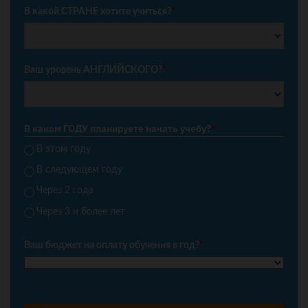
В какой СТРАНЕ хотите учиться?
*
Ваш уровень АНГЛИЙСКОГО?
*
В каком ГОДУ планируете начать учебу?
*
В этом году
В следующем году
Через 2 года
Через 3 и более лет
Ваш бюджет на оплату обучения в год?
*