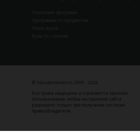
Поисковик программ
Программы по предметам
Поиск вузов
Вузы по странам
© Educationindex.ru 2009 - 2026
Все права защищены и охраняются законом.
Использование любых материалов сайта
разрешено только при получении согласия
правообладателя.