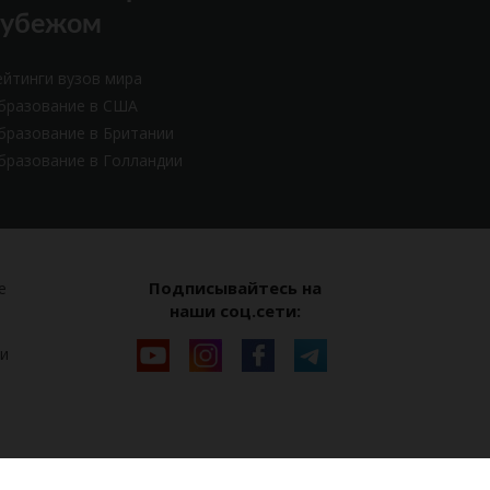
рубежом
ейтинги вузов мира
бразование в США
бразование в Британии
бразование в Голландии
Подписывайтесь на
е
наши соц.сети:
и