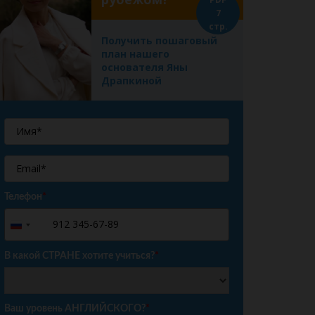
7
стр.
Получить пошаговый
план нашего
основателя Яны
Драпкиной
Телефон
*
+7
Russia
+7
В какой СТРАНЕ хотите учиться?
*
Ваш уровень АНГЛИЙСКОГО?
*