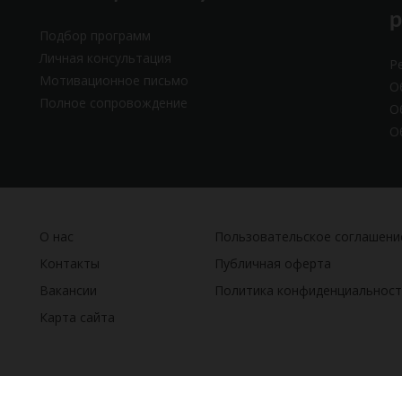
Подбор программ
Личная консультация
Р
Мотивационное письмо
О
Полное сопровождение
О
О
О нас
Пользовательское соглашени
Контакты
Публичная оферта
Вакансии
Политика конфиденциальност
Карта сайта