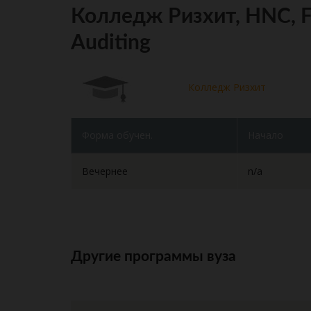
Колледж Ризхит, HNC, F
Auditing
Колледж Ризхит
Форма обучен.
Начало
Вечернее
n/a
Другие программы вуза