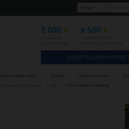
Везде
2 000
+
в 500
+
успешных
университетов
поступлений
и бизнес-школ мира
ОЦЕНИТЕ ШАНСЫ НА ПОС
подготовки в вуз
Услуги
Гиды и статьи
Ре
Довузовские программы
HNC
Food Safety and Auditing