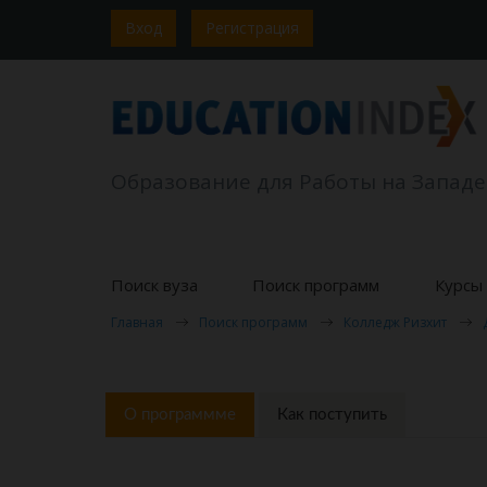
Вход
Регистрация
Образование для Работы на Западе
Поиск вуза
Поиск программ
Курсы 
Главная
Поиск программ
Колледж Ризхит
О программме
Как поступить