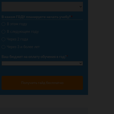
В каком ГОДУ планируете начать учебу?
*
В этом году
В следующем году
Через 2 года
Через 3 и более лет
Ваш бюджет на оплату обучения в год?
*
Получить гайд бесплатно