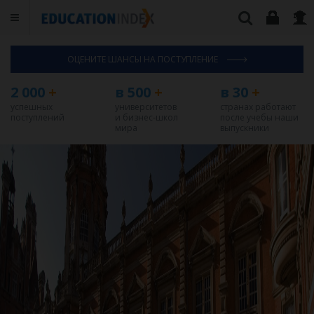
ОЦЕНИТЕ ШАНСЫ НА ПОСТУПЛЕНИЕ
2 000
+
в 500
+
в 30
+
успешных
университетов
странах работают
поступлений
и бизнес-школ
после учебы наши
мира
выпускники