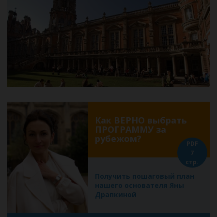
Как ВЕРНО выбрать
ПРОГРАММУ за
рубежом?
PDF
7
стр.
Получить пошаговый план
нашего основателя Яны
Драпкиной