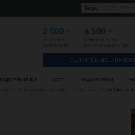
Везде
2 000
+
в 500
+
успешных
университетов
поступлений
и бизнес-школ мира
ОЦЕНИТЕ ШАНСЫ НА ПОС
подготовки в вуз
Услуги
Гиды и статьи
Ре
тингема
Довузовские программы
Certificate
Sport and Recre