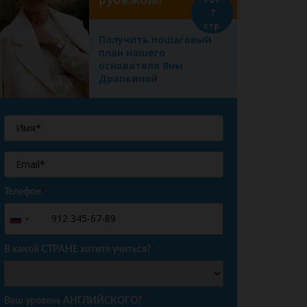
7
стр.
Получить пошаговый
план нашего
основателя Яны
Драпкиной
Телефон
*
+7
Russia
+7
В какой СТРАНЕ хотите учиться?
*
Ваш уровень АНГЛИЙСКОГО?
*