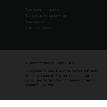
Поисковик программ
Программы по предметам
Поиск вузов
Вузы по странам
© Educationindex.ru 2009 - 2026
Все права защищены и охраняются законом.
Использование любых материалов сайта
разрешено только при получении согласия
правообладателя.