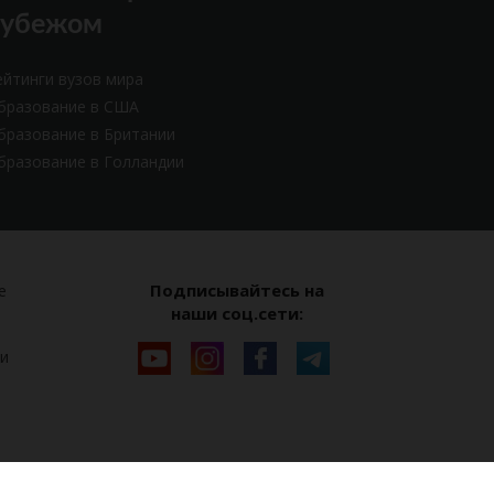
рубежом
ейтинги вузов мира
бразование в США
бразование в Британии
бразование в Голландии
Подписывайтесь на
е
наши соц.сети:
и