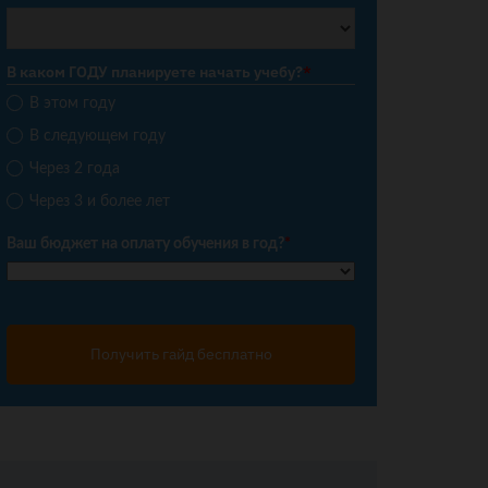
В каком ГОДУ планируете начать учебу?
*
В этом году
В следующем году
Через 2 года
Через 3 и более лет
Ваш бюджет на оплату обучения в год?
*
Получить гайд бесплатно