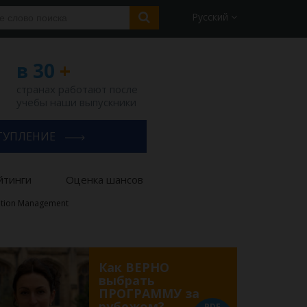
Русский
в 30
+
странах работают после
учебы наши выпускники
ТУПЛЕНИЕ
йтинги
Оценка шансов
ation Management
Как ВЕРНО
выбрать
ПРОГРАММУ за
рубежом?
PDF