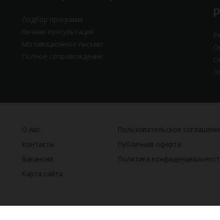
Подбор программ
Личная консультация
Р
Мотивационное письмо
О
Полное сопровождение
О
О
О нас
Пользовательское соглашени
Контакты
Публичная оферта
Вакансии
Политика конфиденциальност
Карта сайта