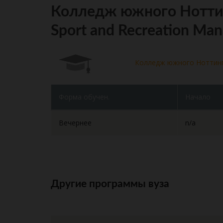
Колледж южного Ноттинг
Sport and Recreation Ma
Колледж южного Ноттин
Форма обучен.
Начало
Вечернее
n/a
Другие программы вуза