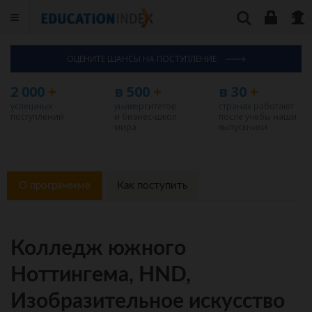
ОЦЕНИТЕ ШАНСЫ НА ПОСТУПЛЕНИЕ
2 000
+
в 500
+
в 30
+
успешных
университетов
странах работают
поступлений
и бизнес-школ
после учебы наши
мира
выпускники
О программме
Как поступить
Колледж южного
Ноттингема, HND,
Изобразительное искусство