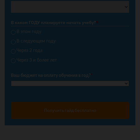
В каком ГОДУ планируете начать учебу?
*
В этом году
В следующем году
Через 2 года
Через 3 и более лет
Ваш бюджет на оплату обучения в год?
*
Получить гайд бесплатно