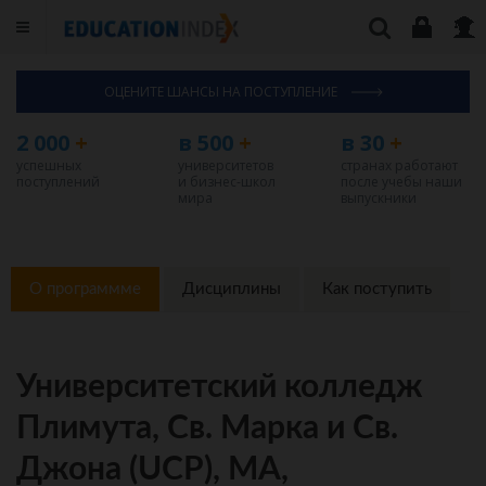
ОЦЕНИТЕ ШАНСЫ НА ПОСТУПЛЕНИЕ
2 000
+
в 500
+
в 30
+
успешных
университетов
странах работают
поступлений
и бизнес-школ
после учебы наши
мира
выпускники
О программме
Дисциплины
Как поступить
Университетский колледж
Плимута, Св. Марка и Св.
Джона (UCP), MA,