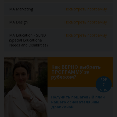
MA Marketing
Посмотреть программу
MA Design
Посмотреть программу
MA Education - SEND
Посмотреть программу
(Special Educational
Needs and Disabilities)
Как ВЕРНО выбрать
ПРОГРАММУ за
рубежом?
PDF
7
стр.
Получить пошаговый план
нашего основателя Яны
Драпкиной