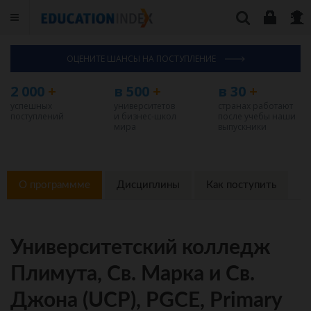
ОЦЕНИТЕ ШАНСЫ НА ПОСТУПЛЕНИЕ
2 000
+
в 500
+
в 30
+
успешных
университетов
странах работают
поступлений
и бизнес-школ
после учебы наши
мира
выпускники
О программме
Дисциплины
Как поступить
Университетский колледж
Плимута, Св. Марка и Св.
Джона (UCP), PGCE, Primary