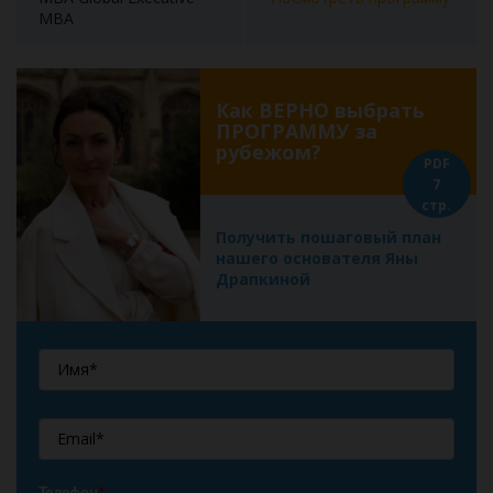
MBA
Как ВЕРНО выбрать
ПРОГРАММУ за
рубежом?
PDF
7
стр.
Получить пошаговый план
нашего основателя Яны
Драпкиной