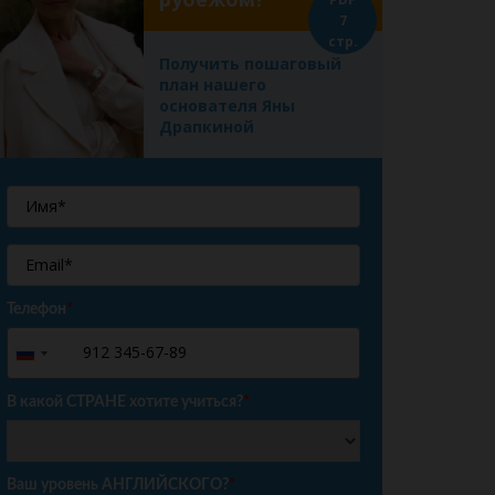
7
стр.
Получить пошаговый
план нашего
основателя Яны
Драпкиной
Телефон
*
+7
Russia
+7
В какой СТРАНЕ хотите учиться?
*
Ваш уровень АНГЛИЙСКОГО?
*