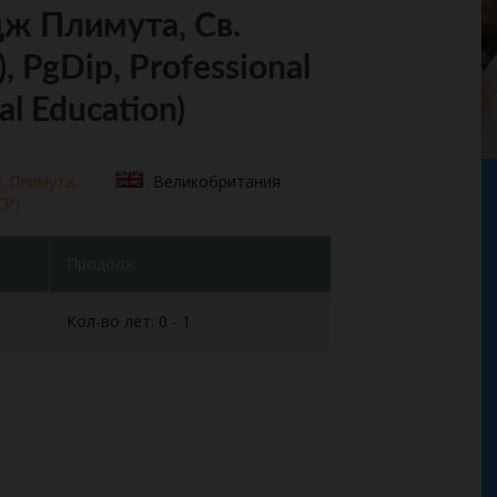
ж Плимута, Св.
 PgDip, Professional
al Education)
ж Плимута,
Великобритания
CP)
Продолж.
Кол-во лет: 0 - 1