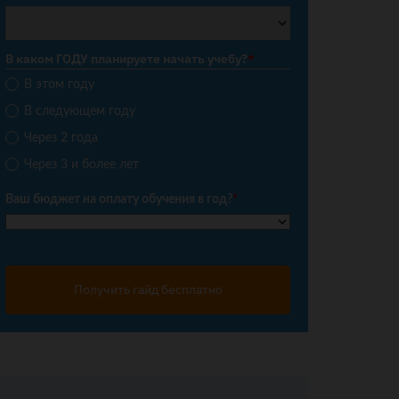
В каком ГОДУ планируете начать учебу?
*
В этом году
В следующем году
Через 2 года
Через 3 и более лет
Ваш бюджет на оплату обучения в год?
*
Получить гайд бесплатно