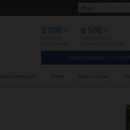
Везде
2 000
+
в 500
+
успешных
университетов
поступлений
и бизнес-школ мира
ОЦЕНИТЕ ШАНСЫ НА ПОС
подготовки в вуз
Услуги
Гиды и статьи
Ре
едж Плимута, Св. Марка и Св. Джона (UCP)
Магистратура
PgDip