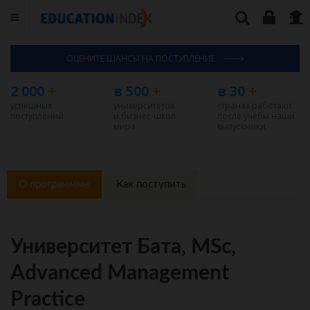
ОЦЕНИТЕ ШАНСЫ НА ПОСТУПЛЕНИЕ
2 000
+
в 500
+
в 30
+
успешных
университетов
странах работают
поступлений
и бизнес-школ
после учебы наши
мира
выпускники
О программме
Как поступить
Университет Бата, MSc,
Advanced Management
Practice