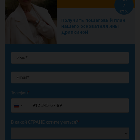
7
стр.
Получить пошаговый план
нашего основателя Яны
Драпкиной
Телефон
*
+7
Russia
+7
В какой СТРАНЕ хотите учиться?
*