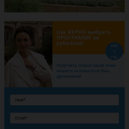
Как ВЕРНО выбрать
ПРОГРАММУ за
рубежом?
PDF
7
стр.
Получить пошаговый план
нашего основателя Яны
Драпкиной