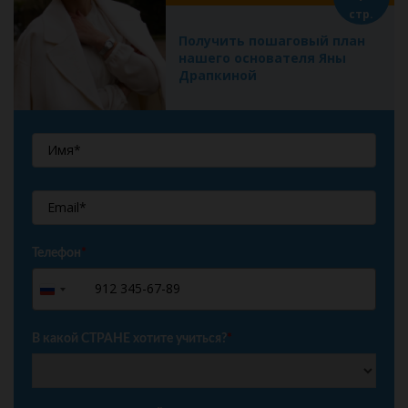
стр.
Получить пошаговый план
нашего основателя Яны
Драпкиной
Телефон
*
+7
Russia
+7
В какой СТРАНЕ хотите учиться?
*