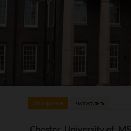
О программме
Как поступить
Chester, University of, M