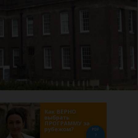
Как ВЕРНО
выбрать
ПРОГРАММУ за
рубежом?
PDF
7