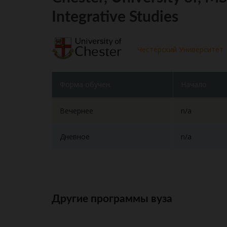
Integrative Studies
Честерский Университет
Форма обучен.
Начало
Вечернее
n/a
Дневное
n/a
Другие программы вуза