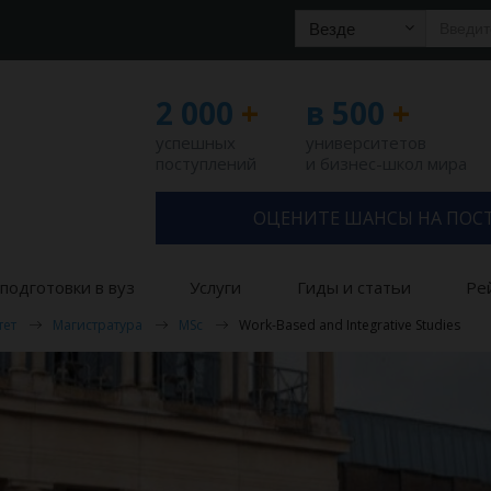
Везде
2 000
+
в 500
+
успешных
университетов
поступлений
и бизнес-школ мира
ОЦЕНИТЕ ШАНСЫ НА ПОС
подготовки в вуз
Услуги
Гиды и статьи
Ре
тет
Магистратура
MSc
Work-Based and Integrative Studies