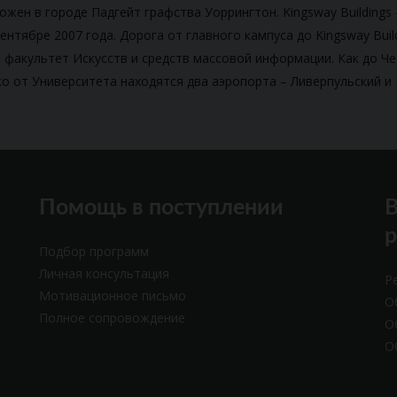
жен в городе Падгейт графства Уоррингтон. Kingsway Buildings 
нтябре 2007 года. Дорога от главного кампуса до Kingsway Buil
я факультет Искусств и средств массовой информации. Как до Че
о от Университета находятся два аэропорта – Ливерпульский и
Помощь в поступлении
В
Подбор программ
Личная консультация
Р
Мотивационное письмо
О
Полное сопровождение
О
О