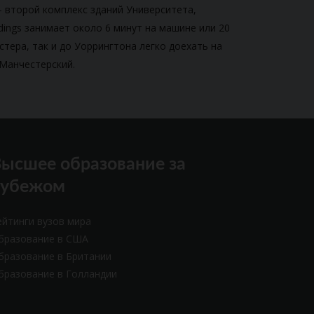
- второй комплекс зданий Университета,
dings занимает около 6 минут на машине или 20
стера, так и до Уоррингтона легко доехать на
 Манчестерский.
ысшее образование за
рубежом
ейтинги вузов мира
бразование в США
бразование в Британии
бразование в Голландии