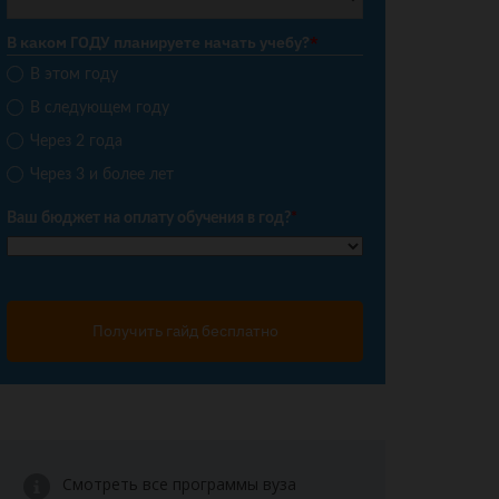
В каком ГОДУ планируете начать учебу?
*
В этом году
В следующем году
Через 2 года
Через 3 и более лет
Ваш бюджет на оплату обучения в год?
*
Получить гайд бесплатно
Смотреть все программы вуза