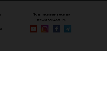
Подписывайтесь на
е
наши соц.сети:
и