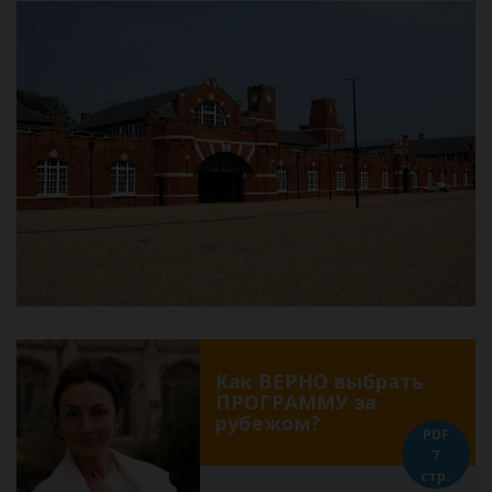
Как ВЕРНО выбрать
ПРОГРАММУ за
рубежом?
PDF
7
стр.