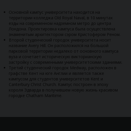
Основной кампус университета находится на
территории колледжа Old Royal Naval, в 10 минутах
езды на современном надземном метро до центра
Лондона. Проектировка кампуса была осуществлена
знаменитым архитектором сэром Кристофером Реном.
Второй студенческий городок университета носит
название Avery Hill. Он расположился на большой
парковой территории недалеко от основного кампуса
вуза и сочетает историческую викторианскую
застройку с современными университетскими зданиями.
Третий студенческий городок Medway, расположен в
графстве Кент на юге Англии и является также
кампусом для студентов университетов Kent и
Canterbury Christ Church. Кампус построен в эпоху
короля Эдварда в получившем новую жизнь красивом
городке Chatham Maritime.