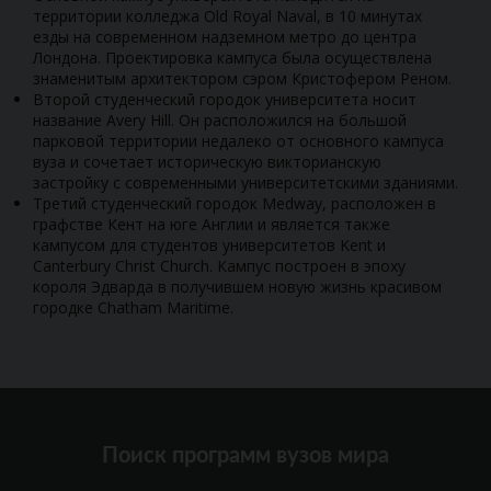
территории колледжа Old Royal Naval, в 10 минутах
езды на современном надземном метро до центра
Лондона. Проектировка кампуса была осуществлена
знаменитым архитектором сэром Кристофером Реном.
Второй студенческий городок университета носит
название Avery Hill. Он расположился на большой
парковой территории недалеко от основного кампуса
вуза и сочетает историческую викторианскую
застройку с современными университетскими зданиями.
Третий студенческий городок Medway, расположен в
графстве Кент на юге Англии и является также
кампусом для студентов университетов Kent и
Canterbury Christ Church. Кампус построен в эпоху
короля Эдварда в получившем новую жизнь красивом
городке Chatham Maritime.
Поиск программ вузов мира