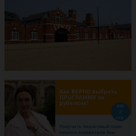
Как ВЕРНО выбрать
ПРОГРАММУ за
рубежом?
PDF
7
стр.
Получить пошаговый план
нашего основателя Яны