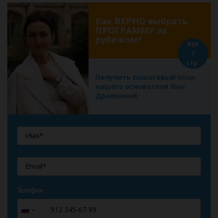
Как ВЕРНО выбрать
ПРОГРАММУ за
рубежом?
PDF
7
стр.
Получить пошаговый план
нашего основателя Яны
Драпкиной
Телефон
*
+7
Russia