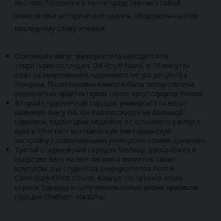
востоке Лондона и в Кенте представляют собой
живописные исторические здания, оборудованные по
последнему слову техники.
Основной кампус университета находится на
территории колледжа Old Royal Naval, в 10 минутах
езды на современном надземном метро до центра
Лондона. Проектировка кампуса была осуществлена
знаменитым архитектором сэром Кристофером Реном.
Второй студенческий городок университета носит
название Avery Hill. Он расположился на большой
парковой территории недалеко от основного кампуса
вуза и сочетает историческую викторианскую
застройку с современными университетскими зданиями.
Третий студенческий городок Medway, расположен в
графстве Кент на юге Англии и является также
кампусом для студентов университетов Kent и
Canterbury Christ Church. Кампус построен в эпоху
короля Эдварда в получившем новую жизнь красивом
городке Chatham Maritime.