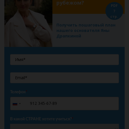
рубежом?
PDF
7
стр.
Получить пошаговый план
нашего основателя Яны
Драпкиной
Телефон
*
+7
Russia
+7
В какой СТРАНЕ хотите учиться?
*