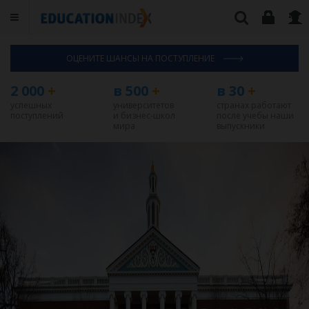
ОЦЕНИТЕ ШАНСЫ НА ПОСТУПЛЕНИЕ
2 000
+
в 500
+
в 30
+
успешных
университетов
странах работают
поступлений
и бизнес-школ
после учебы наши
мира
выпускники