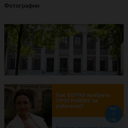
Фотографии
Как ВЕРНО выбрать
ПРОГРАММУ за
рубежом?
PDF
7
стр.
Получить пошаговый план