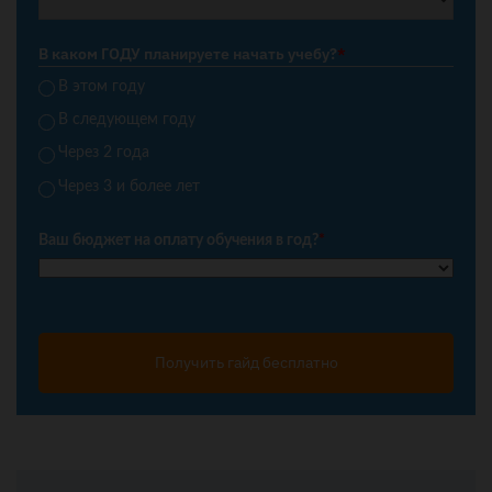
В каком ГОДУ планируете начать учебу?
*
В этом году
В следующем году
Через 2 года
Через 3 и более лет
Ваш бюджет на оплату обучения в год?
*
Получить гайд бесплатно