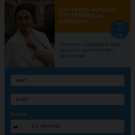
Как ВЕРНО выбрать
ПРОГРАММУ за
рубежом?
PDF
7
стр.
Получить пошаговый план
нашего основателя Яны
Драпкиной
Телефон
*
+7
Russia
+7