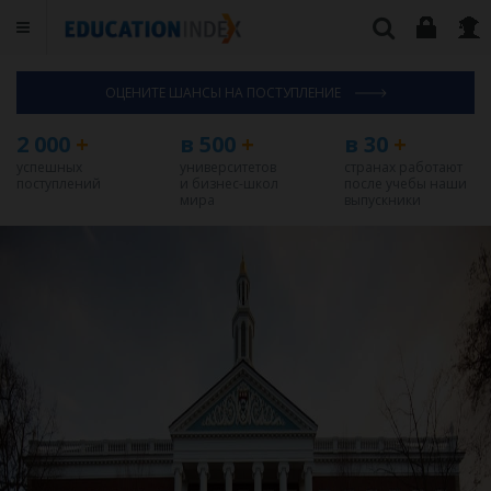
ОЦЕНИТЕ ШАНСЫ НА ПОСТУПЛЕНИЕ
2 000
+
в 500
+
в 30
+
успешных
университетов
странах работают
поступлений
и бизнес-школ
после учебы наши
мира
выпускники