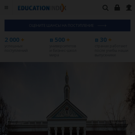
ОЦЕНИТЕ ШАНСЫ НА ПОСТУПЛЕНИЕ
2 000
+
в 500
+
в 30
+
успешных
университетов
странах работают
поступлений
и бизнес-школ
после учебы наши
мира
выпускники