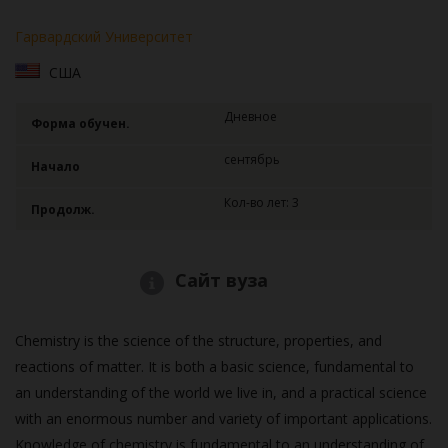
Гарвардский Университет
США
Дневное
Форма обучен.
сентябрь
Начало
Кол-во лет: 3
Продолж.
Сайт вуза
Chemistry is the science of the structure, properties, and
reactions of matter. It is both a basic science, fundamental to
an understanding of the world we live in, and a practical science
with an enormous number and variety of important applications.
Knowledge of chemistry is fundamental to an understanding of