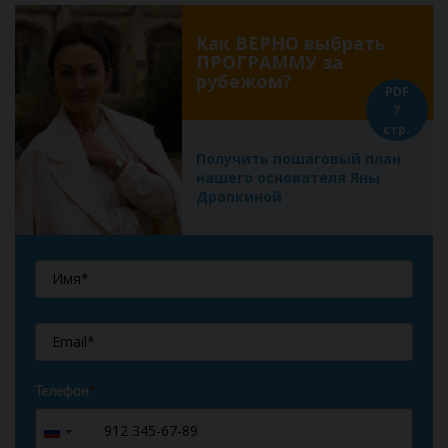
Как ВЕРНО выбрать
ПРОГРАММУ за
рубежом?
PDF
7
стр.
Получить пошаговый план
нашего основателя Яны
Драпкиной
Телефон
*
+7
Russia