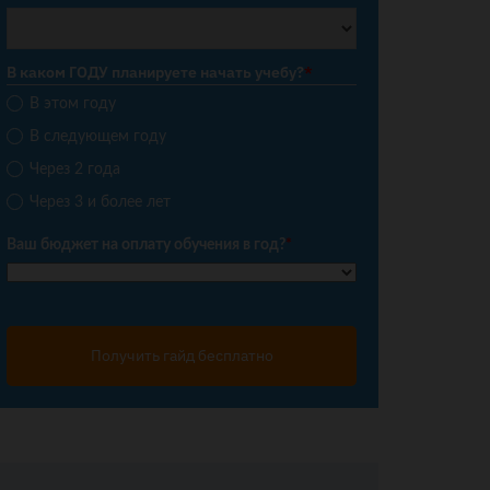
В каком ГОДУ планируете начать учебу?
*
В этом году
В следующем году
Через 2 года
Через 3 и более лет
Ваш бюджет на оплату обучения в год?
*
Получить гайд бесплатно