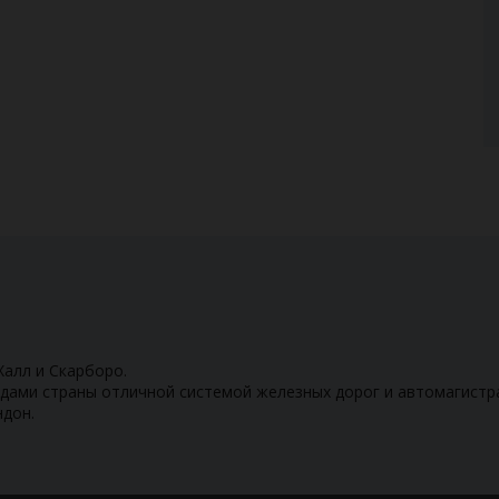
Халл и Скарборо.
одами страны отличной системой железных дорог и автомагистр
ндон.