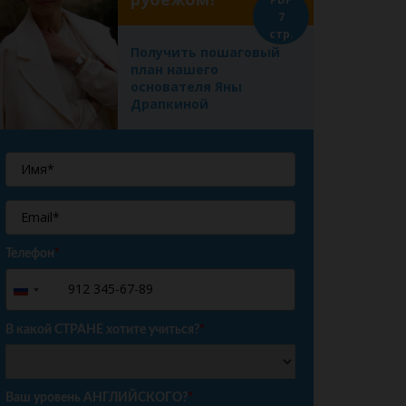
7
стр.
Получить пошаговый
план нашего
основателя Яны
Драпкиной
Телефон
*
+7
Russia
+7
В какой СТРАНЕ хотите учиться?
*
Ваш уровень АНГЛИЙСКОГО?
*