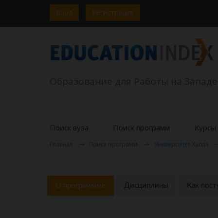
Вход
Регистрация
Образование для Работы на Западе
Поиск вуза
Поиск программ
Курсы 
Главная
Поиск программ
Университет Халла
О программме
Дисциплины
Как пост