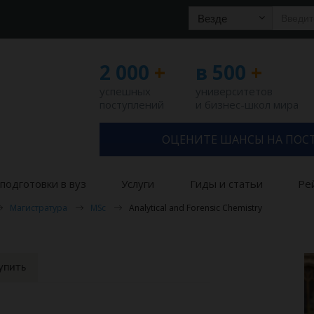
Везде
2 000
+
в 500
+
успешных
университетов
поступлений
и бизнес-школ мира
ОЦЕНИТЕ ШАНСЫ НА ПОС
подготовки в вуз
Услуги
Гиды и статьи
Ре
Магистратура
MSc
Analytical and Forensic Chemistry
упить