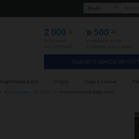
Везде
2 000
+
в 500
+
успешных
университетов
поступлений
и бизнес-школ мира
ОЦЕНИТЕ ШАНСЫ НА ПОС
подготовки в вуз
Услуги
Гиды и статьи
Ре
Магистратура
PGCE
Primary Education (Early Years)