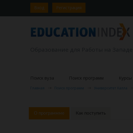
Вход
Регистрация
Образование для Работы на Западе
Поиск вуза
Поиск программ
Курсы 
Главная
Поиск программ
Университет Халла
О программме
Как поступить