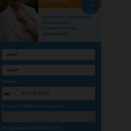
7
стр.
Получить пошаговый
план нашего
основателя Яны
Драпкиной
Телефон
*
+7
Russia
+7
В какой СТРАНЕ хотите учиться?
*
Ваш уровень АНГЛИЙСКОГО?
*