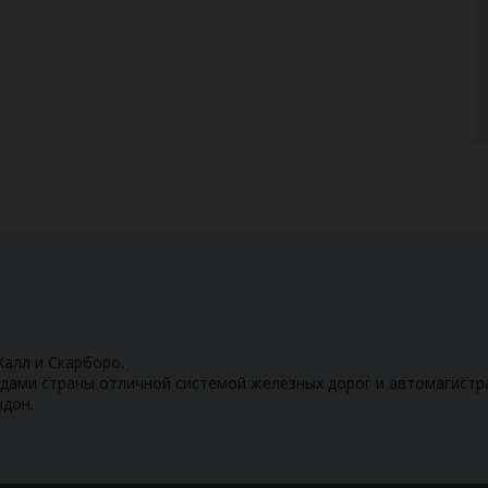
Халл и Скарборо.
одами страны отличной системой железных дорог и автомагистр
ндон.