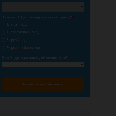
В каком ГОДУ планируете начать учебу?
*
В этом году
В следующем году
Через 2 года
Через 3 и более лет
Ваш бюджет на оплату обучения в год?
*
Получить гайд бесплатно