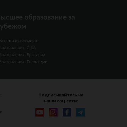
ысшее образование за
рубежом
ейтинги вузов мира
бразование в США
бразование в Британии
бразование в Голландии
Подписывайтесь на
е
наши соц.сети:
и