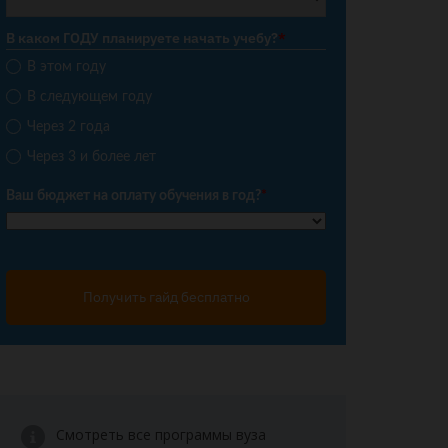
В каком ГОДУ планируете начать учебу?
*
В этом году
В следующем году
Через 2 года
Через 3 и более лет
Ваш бюджет на оплату обучения в год?
*
Получить гайд бесплатно
Смотреть все программы вуза