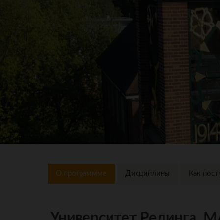
О программме
Дисциплины
Как пост
Университет Рединга, 