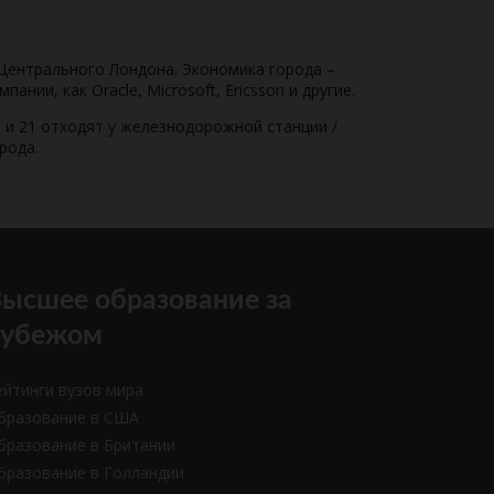
 Центрального Лондона. Экономика города –
нии, как Oracle, Microsoft, Ericsson и другие.
0 и 21 отходят у железнодорожной станции /
рода.
ысшее образование за
рубежом
ейтинги вузов мира
бразование в США
бразование в Британии
бразование в Голландии