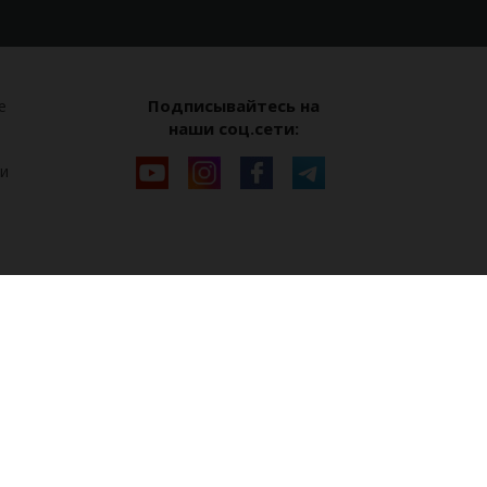
Подписывайтесь на
е
наши соц.сети:
и