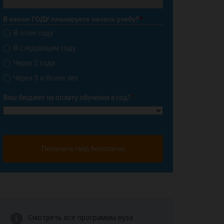
В каком ГОДУ планируете начать учебу?
*
В этом году
В следующем году
Через 2 года
Через 3 и более лет
Ваш бюджет на оплату обучения в год?
*
Получить гайд бесплатно
Смотреть все программы вуза