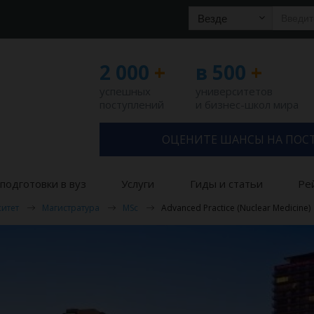
Везде
2 000
+
в 500
+
успешных
университетов
поступлений
и бизнес-школ мира
ОЦЕНИТЕ ШАНСЫ НА ПОС
подготовки в вуз
Услуги
Гиды и статьи
Ре
итет
Магистратура
MSc
Advanced Practice (Nuclear Medicine)